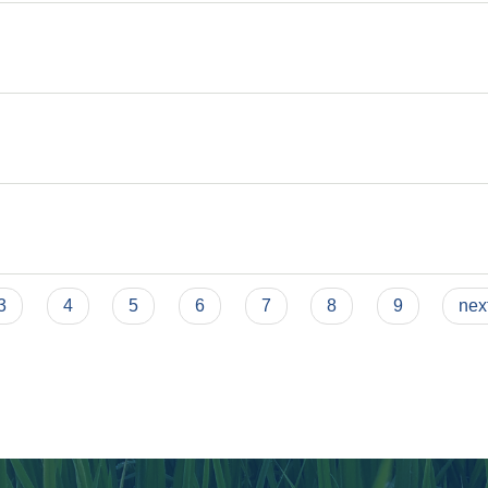
3
4
5
6
7
8
9
next