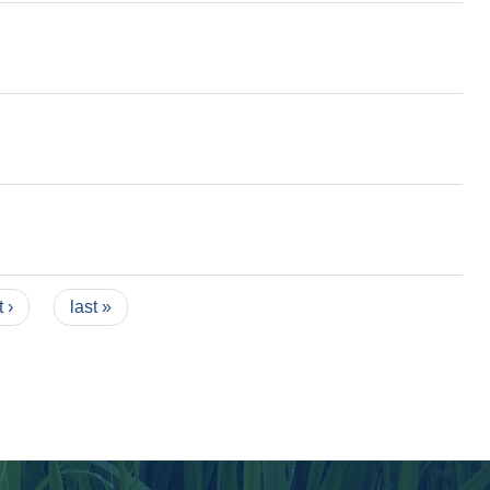
 ›
last »