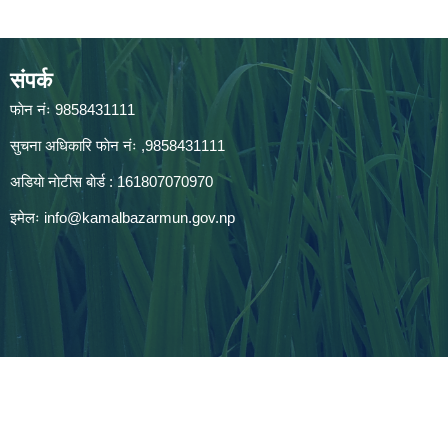
संपर्क
फाेन नंः 9858431111
सुचना अधिकारि फाेन नंः ,9858431111
अडियाे नाेटीस बाेर्ड : 161807070970
इमेलः
info@kamalbazarmun.gov.np