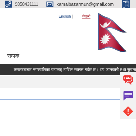
9858431111
kamalbazarmun@gmail.com
English
नेपाली
सम्पर्क
कमलबबजार नगरपालिका यहालाइ हार्दिक स्वागत गर्दछ छ। थप जानकारी तथा सुचनाकाे 